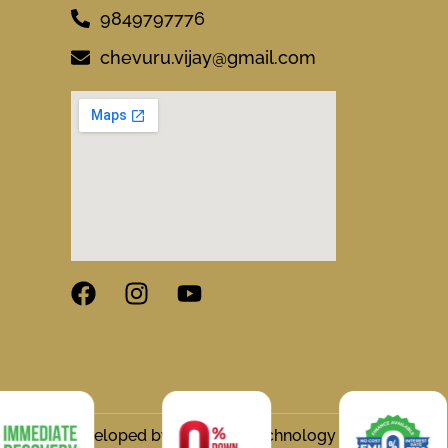
9849797776
chevuru.vijay@gmail.com
gned and Developed by Flymedia Technology