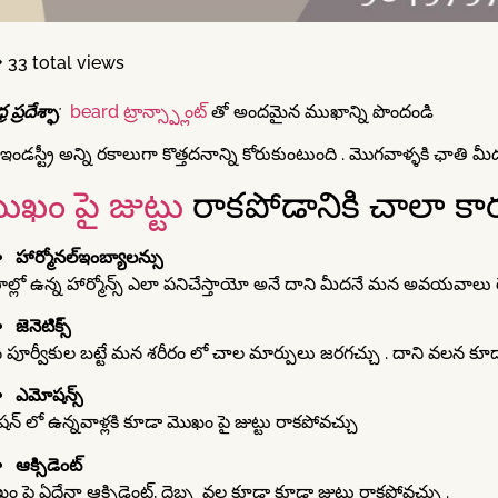
33 total views
ర ప్రదేశ్ఫా
:
beard ట్రాన్స్ప్లాంట్
తో అందమైన ముఖాన్ని పొందండి
 ఇండస్ట్రీ అన్ని రకాలుగా కొత్తదనాన్ని కోరుకుంటుంది . మొగవాళ్ళకి ఛాతి మ
ుఖం పై జుట్టు
రాకపోడానికి చాలా కార
హార్మోనల్ఇంబ్యాలన్సు
రాల్లో ఉన్న హార్మోన్స్ ఎలా పనిచేస్తాయో అనే దాని మీదనే మన అవయవాలు ర
జెనెటిక్స్
పూర్వీకుల బట్టే మన శరీరం లో చాల మార్పులు జరగచ్చు . దాని వలన కూడా మీ 
ఎమోషన్స్
రెషన్ లో ఉన్నవాళ్లకి కూడా మొఖం పై జుట్టు రాకపోవచ్చు
ఆక్సిడెంట్
ం పై ఏదేనా ఆక్సిడెంట్, దెబ్బ వల్ల కూడా కూడా జుట్టు రాకపోవచ్చు .