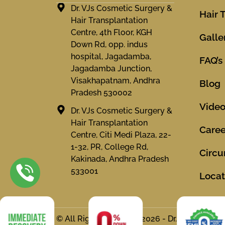
Dr. VJs Cosmetic Surgery &
Hair 
Hair Transplantation
Centre, 4th Floor, KGH
Galle
Down Rd, opp. indus
hospital, Jagadamba,
FAQ’s
Jagadamba Junction,
Visakhapatnam, Andhra
Blog
Pradesh 530002
Vide
Dr. VJs Cosmetic Surgery &
Hair Transplantation
Caree
Centre, Citi Medi Plaza, 22-
1-32, PR, College Rd,
Circu
Kakinada, Andhra Pradesh
533001
Locat
© All Rights Reserved 2026 - Dr. VJs Cosmet