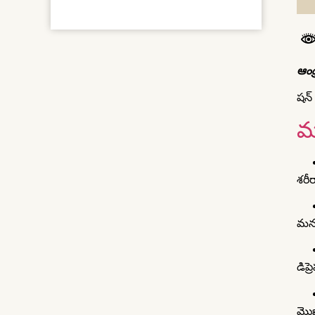
ఆంధ్
షన్
మ
శరీ
మన 
డిప్
మొఖ