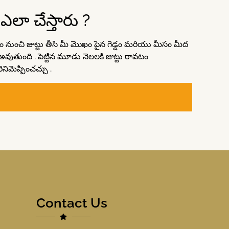
 ఎలా చేస్తారు ?
ాగం నుంచి జుట్టు తీసి మీ మొఖం పైన గెడ్డం మరియు మీసం మీద
అవుతుంది . పెట్టిన మూడు నెలలకి జుట్టు రావటం
ిమెప్పించచ్చు .
Contact Us