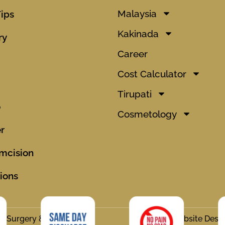
Malaysia
Tips
Kakinada
ry
Career
Cost Calculator
Tirupati
o
Cosmetology
r
mcision
ions
ic Surgery & Hair
Website Desi