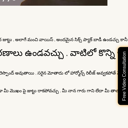
ీద జుట్టు , అలాగే మంచి వాయిస్ , అందమైన సిక్స్ ప్యాక్ బాడీ ఉండచ్చు కానీ
ణాలు ఉండవచ్చు . వాటిలో కొన్ని ఇవ
Free Video Consultation
ెస్పొంద్ అవుతాయి . సరైన మోతాదు లో హార్మోన్స్ రిలీజ్ అవ్వకపోతే మొఖం
మొఖం పై జుట్టు రాకపోవచ్చు . మీ నాన గారు గాని లేదా మీ తాత గారి మొఖం ప