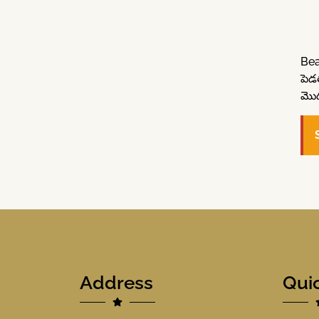
Bear
పెడ
మొద
Address
Qui