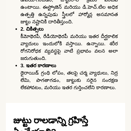
ఉంటాయి. ఈస్ట్రోజెన్ మరియు డి.హెచ్.టిల అధిక
ఉత్పత్తి ఉన్నపుడు స్త్రీలలో హార్మోన్ల అసమానత
జుట్టు నష్టానికి దారితీస్తుంది.
2. చికిత్సలు
కీమోథెరపీ, రేడియోథెరపీ మరియు ఇతర దీర్ఘకాలిక
వ్యాదులు ఇందులోకి వస్తాయి. ఉన్నాయి. శరీర
రోగనిరోధక వ్యవస్థపై వాటి ప్రభావం వలన అలా
జరుగుతుంది.
3. ఇతర కారణాలు
థైరాయిడ్ గ్రంథి లోపం, తలపై చర్మ వ్యాధులు, నిద్ర
లేమి, పొగతాగడం, జుట్టుకు సరైన సంరక్షణ
లేకపోవటం, మరియు ఇతర గుర్తించలేని కారణాలు.
జుట్టు రాలడాన్ని గ్రహిస్తే