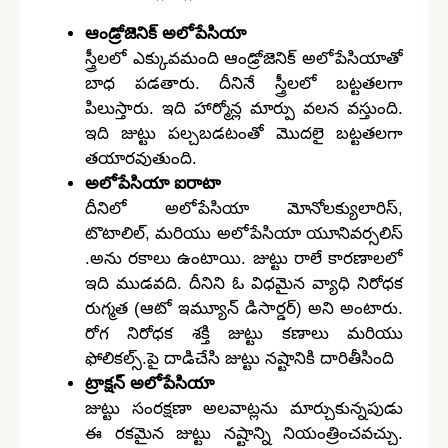
ఆండ్రోజెనిక్ అలోపేసియా
స్త్రీలలో ఎక్కువమంది ఆండ్రోజెనిక్ అలోపేసియాతో
బాధ పడతారు. దీనినే స్త్రీలలో బట్టతలగా
పిలుస్తారు. ఇది హార్మోన్ల మార్పు వలన వస్తుంది.
ఇది జుట్టు పల్చబడటంతో మొదలై బట్టతలగా
తయారవుతుంది.
అలోపేసియా ఐరాటా
దీనిలో అలోపేసియా మోనోలక్యులారిస్,
టొటాలిల్, మరియు అలోపేసియా యూనివర్సలిస్
.అను రకాలు ఉంటాయి. జుట్టు రాలే కారణాలలో
ఇది ముడవది. దీనిని ఓ విధమైన వ్యాధి నిరోధక
రుగ్మత (ఆటో ఇమ్యూన్ డిసార్డర్) అని అంటారు.
రోగ నిరోధక శక్తి జుట్టు కణాలు మరియు
ఫోలికల్స్.పై దాడిచేసి జుట్టు నష్టానికి దారితీసింది
ట్రాక్షన్ అలోపేసియా
జుట్టు సంరక్షణా అలవాట్లను మార్చుకున్నపుడు
ఈ రకమైన జుట్టు నష్టాన్ని నియంత్రించవచ్చు.