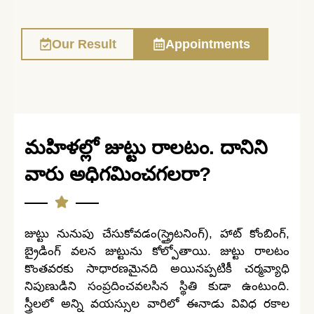
Our Result
Appointments
మహిళల్లో జుట్టు రాలటం. దానిని
వారు అధిగమించగలరా?
జుట్టు నునుపు చేసుకోవడం(స్త్రైటనింగ్), హాట్ కోంబింగ్,
బ్రైడింగ్ వలన జుట్టును కోల్పోతాయి. జుట్టు రాలటం
కొంతవరకు సాధారణమైనది అయినప్పటికీ చర్మవ్యాధి
నిపుణుడిని సంప్రదించవలసిన స్థితి కుడా ఉంటుంది.
స్త్రీలలో అన్ని వయస్సుల వారిలో ఈనాడు వివిధ రకాల