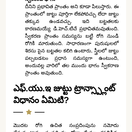
దీనిని ప్రభావిత ప్రాంతం అని కూడా పిలుస్తారు. ఈ
ప్రాంతంలో జుట్టు పూర్తిగా లేకపోవచ్చు లేదా జుట్టు
తక్కువ ఉండవచ్చు. ఇది బట్టతలకు
కారణమయ్యే డి.హెచ్.టిచే ప్రభావితమవుతుంది.
స్వీకరణ ప్రాంతం సమస్యను బట్టి రోగి నుండి
రోగికి మారుతుంది. సాధారణంగా పురుషులలో
శిరసు పైన బట్టతల కలిగి ఉంటారు, స్త్రీలలో జుట్టు
పల్చబడటం ప్రధాన సమస్యగా ఉంటుంది,
అందువల్ల వారిలో తల ముందు భాగం స్వీకరాణ
ప్రాంతం అవుతుంది.
ఎఫ్.యు.ఇ జుట్టు ట్రాన్స్ప్లాంట్
విధానం ఏమిటి?
మొదట రోగి ఉచిత సంప్రదింపును నమోదు