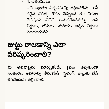
4. ఇతరములు
ఇవి బట్టతల ఏర్పడటాన్ని తగ్గించలేవు, కానీ
సరైన చికిత్స కోసం వెచ్చించ గల నిధుల
లేనపుడు వీటిని అనుసరించవచ్చు. అవి
విగ్గులు, టోపీలు, మరియు అల్లిన విగ్గులు
మొదలగునవి.
జుట్టు రాలడాన్ని ఎలా
పరిష్కరించాలి?
మీ అలవాట్లను మార్చుకోండి. క్రమం తప్పకుండా
సంతులిట ఆహారాన్ని తీసుకోండి. స్టైలింగ్, జుట్టుకు వేడి
తగిలించడం తగ్గించాలి.