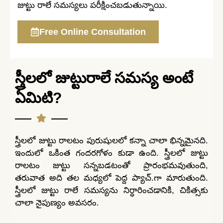
జుట్టు రాలే సమస్యలు పరీక్షించబడుతున్నాయి.
Free Online Consultation
స్త్రీలలో జుట్టురాలే సమస్య అంటే
ఏమిటి?
స్త్రీలలో జుట్టు రాలటం పురుషులలో కన్నా చాలా భిన్నమైనది.
ఇందులో ఒకింత గందరగోళం కుడా ఉంది. స్త్రీలలో జుట్టు
రాలటం జుట్టు సన్నబడటంతో ప్రారంభమవుతుంది,
తరువాత అది తల మధ్యలో పెద్ద ప్యాచ్.గా మారుతుంది.
స్త్రీలలో జుట్టు రాలే సమస్యను నిర్ధారించడానికి, చికిత్సకు
చాలా నైపుణ్యం అవసరం.