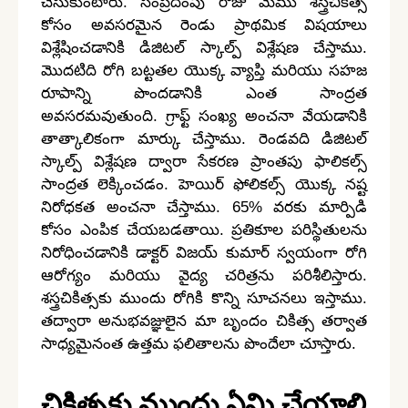
చేసుకుంటారు. సంప్రదింపు రోజు మేము శస్త్రచికిత్స
కోసం అవసరమైన రెండు ప్రాథమిక విషయాలు
విశ్లేషించడానికి డిజిటల్ స్కాల్ప్ విశ్లేషణ చేస్తాము.
మొదటిది రోగి బట్టతల యొక్క వ్యాప్తి మరియు సహజ
రూపాన్ని పొందడానికి ఎంత సాంద్రత
అవసరమవుతుంది. గ్రాఫ్ట్ సంఖ్య అంచనా వేయడానికి
తాత్కాలికంగా మార్కు చేస్తాము. రెండవది డిజిటల్
స్కాల్ప్ విశ్లేషణ ద్వారా సేకరణ ప్రాంతపు ఫాలికల్స్
సాంద్రత లెక్కించడం. హెయిర్ ఫోలికల్స్ యొక్క నష్ట
నిరోధకత అంచనా చేస్తాము. 65% వరకు మార్పిడి
కోసం ఎంపిక చేయబడతాయి. ప్రతికూల పరిస్థితులను
నిరోధించడానికి డాక్టర్ విజయ్ కుమార్ స్వయంగా రోగి
ఆరోగ్యం మరియు వైద్య చరిత్రను పరిశీలిస్తారు.
శస్త్రచికిత్సకు ముందు రోగికి కొన్ని సూచనలు ఇస్తాము.
తద్వారా అనుభవజ్ఞులైన మా బృందం చికిత్స తర్వాత
సాధ్యమైనంత ఉత్తమ ఫలితాలను పొందేలా చూస్తారు.
చికిత్సకు ముందు ఏమి చేయాలి