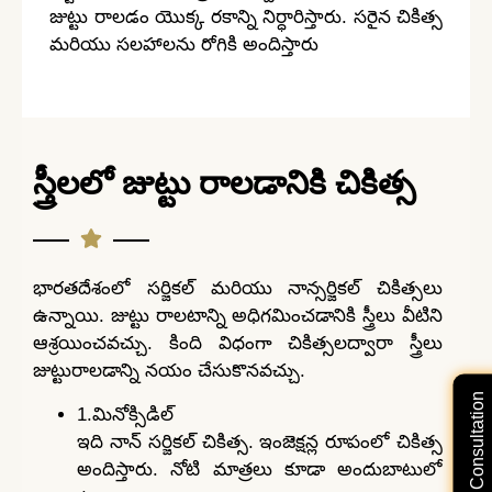
జుట్టు రాలడం యొక్క రకాన్ని నిర్ధారిస్తారు. సరైన చికిత్స
మరియు సలహాలను రోగికి అందిస్తారు
స్త్రీలలో జుట్టు రాలడానికి చికిత్స
భారతదేశంలో సర్జికల్ మరియు నాన్సర్జికల్ చికిత్సలు
ఉన్నాయి. జుట్టు రాలటాన్ని అధిగమించడానికి స్త్రీలు వీటిని
ఆశ్రయించవచ్చు. కింది విధంగా చికిత్సలద్వారా స్త్రీలు
జుట్టురాలడాన్ని నయం చేసుకొనవచ్చు.
Free Video Consultation
1.మినోక్సిడిల్
ఇది నాన్ సర్జికల్ చికిత్స. ఇంజెక్షన్ల రూపంలో చికిత్స
అందిస్తారు. నోటి మాత్రలు కూడా అందుబాటులో