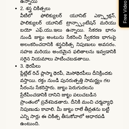
ఉన్నాయి
2. శస్త్ర చికిత్సలు
వీటిలో ఫోలిక్యులర్ యూనిట్ ఎక్స్ట్రాక్షన్,
ఫాలిక్యులర్ యూనిట్ ట్రాన్స్ప్లాంటేషన్ మరియు
బయో ఎఫ్.యు.ఇలు ఉన్నాయి. సేకరణ భాగం
నుండి జుట్టు అంటును సేకరించి స్వీకరణ భాగంపై
అలంకరించదానికి శస్త్రచికిత్స నిపుణులు అవసరం.
సహజ మరియు అందమైన ఫలితాలను ఇవ్వడానికి
సరైన నియమాలు పాటించబడతాయి.
3. థెరపీలు
ప్లేట్లేట్ రిచ్ ప్లాస్మా థెరపీ, మెసోథెరపీలు దీనిక్రిందకు
వస్తాయి. రక్తం నుండి పునరుత్పత్తి సామర్ధ్యం గల
సీరంను సేకరిస్తారు. జుట్టు పెరుగుదలను
ప్రేరేపించడానికి దానిని జుట్టు పలుచబడిన
ప్రాంతంలో ప్రవేశపెడతారు. దీనికి మంచి చర్మవ్యాధి
నిపుణుడు కావాలి. మీ జుట్టు రాలే తీవ్రతను బట్టి
ఎన్ని సార్లు ఈ చికిత్స తీసుకోవాలో ఆధారపడి
ఉంటుంది.