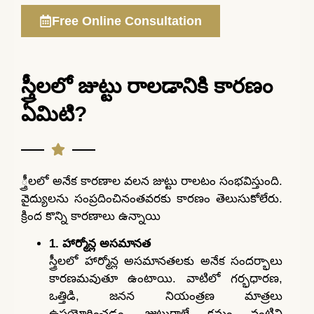
Free Online Consultation
స్త్రీలలో జుట్టు రాలడానికి కారణం
ఏమిటి?
్త్రీలలో అనేక కారణాల వలన జుట్టు రాలటం సంభవిస్తుంది.
వైద్యులను సంప్రదించినంతవరకు కారణం తెలుసుకోలేరు.
క్రింద కొన్ని కారణాలు ఉన్నాయి
1. హార్మోన్ల అసమానత
స్త్రీలలో హార్మోన్ల అసమానతలకు అనేక సందర్భాలు
కారణమవుతూ ఉంటాయి. వాటిలో గర్భధారణ,
ఒత్తిడి, జనన నియంత్రణ మాత్రలు
ఉపయోగించడం, జుట్టురాలే క్రమం వంటివి