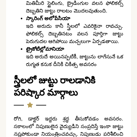
మితిమీరి స్టైలింగు, బ్రైడింగుల వలన ఫోలికల్స్
దెబ్బతిని జుట్టు రాలటం మొదలవుతుంది.
స్కారింగ్ అలోపేసియా
ఇది అరుదు కానీ స్త్రీలలో ఎవరికైనా రావచ్చు.
ఫోలికల్స్ దెబ్బతినటం వలన పూర్తిగా జుట్టు
పెరుగుదల ఆగిపోయి మచ్చలుగా ఏర్పడతాయి.
ట్రైకోటిల్లోమానియా
ఇది అరుదే అయినప్పటికీ, జుట్టును లాగేసునే ఒక
రుగ్మత కనుక దీనికి చికిత్స అవసరం
స్త్రీలలో జుట్టు రాలడానికి
పరిష్కార మార్గాలు
రోగి, డాక్టర్ ఇద్దరు శ్రద్ధ తీసుకోవడం అవసరం.
సకాలంలో నిపుణులైన వైద్యుడిని సంప్రదిస్తే ఇంకా జుట్టు
నష్టపోకుండా నియంత్రించవచ్చు. నిపుణుడు పరిశీలించి