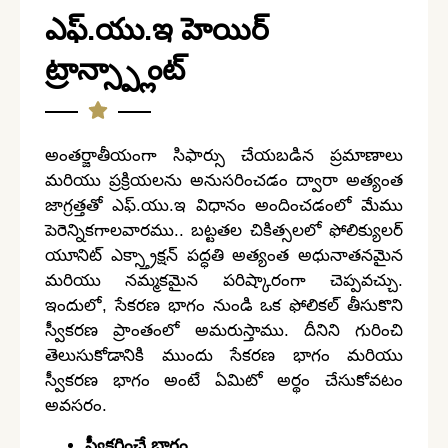
ఎఫ్.యు.ఇ హెయిర్
ట్రాన్స్ప్లాంట్
అంతర్జాతీయంగా సిఫార్సు చేయబడిన ప్రమాణాలు
మరియు ప్రక్రియలను అనుసరించడం ద్వారా అత్యంత
జాగ్రత్తతో ఎఫ్.యు.ఇ విధానం అందించడంలో మేము
పెరెన్నికగాలవారము.. బట్టతల చికిత్సలలో ఫోలిక్యులర్
యూనిట్ ఎక్స్త్రాక్షన్ పద్ధతి అత్యంత అధునాతనమైన
మరియు నమ్మకమైన పరిష్కారంగా చెప్పవచ్చు.
ఇందులో, సేకరణ భాగం నుండి ఒక ఫోలికల్ తీసుకొని
స్వీకరణ ప్రాంతంలో అమరుస్తాము. దీనిని గురించి
తెలుసుకోడానికి ముందు సేకరణ భాగం మరియు
స్వీకరణ భాగం అంటే ఏమిటో అర్థం చేసుకోవటం
అవసరం.
స్వీకరించే భాగం