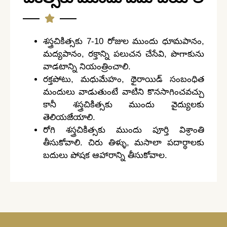
శస్త్రచికిత్సకు 7-10 రోజుల ముందు ధూమపానం,
మద్యపానం, రక్తాన్ని పలుచన చేసేవి, పొగాకును
వాడటాన్ని నియంత్రించాలి.
రక్తపోటు, మధుమేహం, థైరాయిడ్ సంబంధిత
మందులు వాడుతుంటే వాటిని కొనసాగించవచ్చు
కానీ శస్త్రచికిత్సకు ముందు వైద్యులకు
తెలియజేయాలి.
రోగి శస్త్రచికిత్సకు ముందు పూర్తి విశ్రాంతి
తీసుకోవాలి. చిరు తిళ్ళు, మసాలా పదార్ధాలకు
బదులు పోషక ఆహారాన్ని తీసుకోవాల.